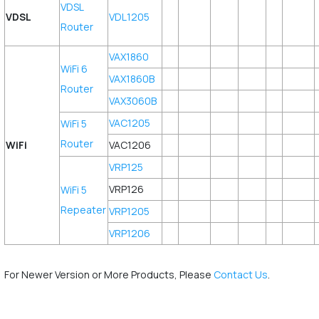
VDSL
VDSL
VDL1205
Router
VAX1860
WiFi 6
VAX1860B
Router
VAX3060B
VAC1205
WiFi 5
Router
WiFi
VAC1206
VRP125
VRP126
WiFi 5
Repeater
VRP1205
VRP1206
For Newer Version or More Products, Please
Contact Us
.