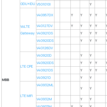
ODU+IDU
V5G1010I
Y
V4G957DX
Y
Y
Y
Y
V4G127DV
Y
Y
Y
Y
VoLTE
Gateway
V4G921DS
Y
Y
Y
V4G920DS
Y
Y
Y
V4G126DV
V4G920D
Y
Y
V4G920DS
Y
Y
Y
LTE CPE
V4G921DS
Y
Y
Y
V4G921D
Y
Y
MBB
V4G932ML
Y
Y
LTE MiFi
V4G932M
Y
Y
V4G933M
Y
Y
Y