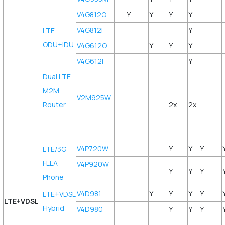
V4G812O
Y
Y
Y
Y
V4G812I
Y
LTE
ODU+IDU
V4G612O
Y
Y
Y
V4G612I
Y
Dual LTE
M2M
V2M925W
Router
2x
2x
V4P720W
Y
Y
Y
LTE/3G
FLLA
V4P920W
Y
Y
Y
Phone
V4D981
Y
Y
Y
Y
LTE+VDSL
LTE+VDSL
Hybrid
V4D980
Y
Y
Y