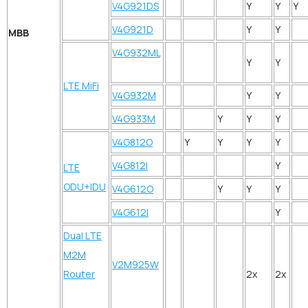
V4G921DS
Y
Y
Y
V4G921D
Y
Y
MBB
V4G932ML
Y
Y
LTE MiFi
V4G932M
Y
Y
V4G933M
Y
Y
Y
V4G812O
Y
Y
Y
Y
V4G812I
Y
LTE
ODU+IDU
V4G612O
Y
Y
Y
V4G612I
Y
Dual LTE
M2M
V2M925W
Router
2x
2x