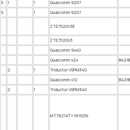
5
1
1
Qualcomm 9207
5
1
Qualcomm 9207
ZTE7520V3E
ZTE7520V3
Qualcomm 9x40
Qualcomm x24
B42
2
1
Triductor VSPM340
Qualcomm x12
B42
2
1
Triductor VSPM340
MT7621AT+7615DN