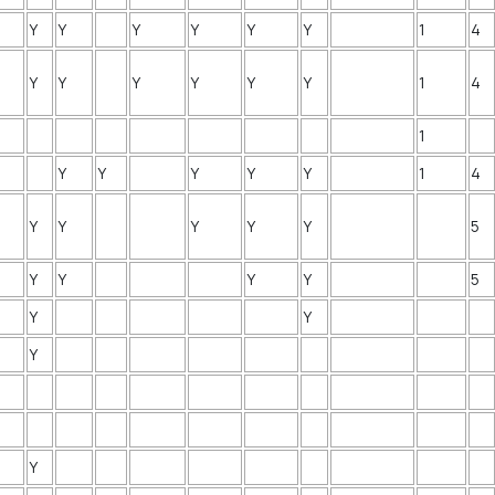
Y
Y
Y
Y
Y
Y
1
4
Y
Y
Y
Y
Y
Y
1
4
1
Y
Y
Y
Y
Y
1
4
Y
Y
Y
Y
Y
5
Y
Y
Y
Y
5
Y
Y
Y
Y