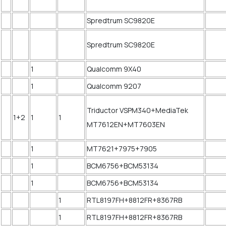
Spredtrum SC9820E
Spredtrum SC9820E
1
Qualcomm 9X40
1
Qualcomm 9207
Triductor VSPM340+MediaTek
1+2
1
1
MT7612EN+MT7603EN
1
MT7621+7975+7905
1
BCM6756+BCM53134
1
BCM6756+BCM53134
1
RTL8197FH+8812FR+8367RB
1
RTL8197FH+8812FR+8367RB