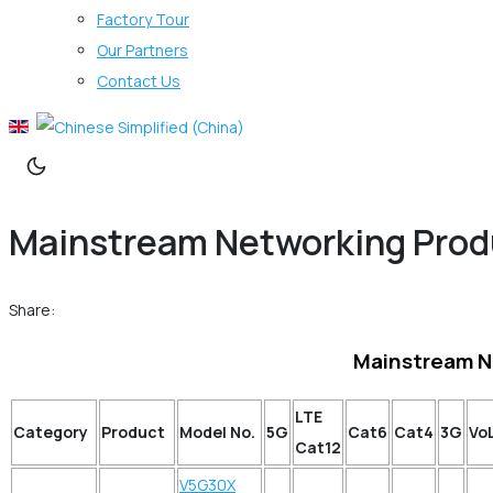
Factory Tour
Our Partners
Contact Us
Mainstream Networking Pro
Share:
Mainstream N
LTE
Category
Product
Model No.
5G
Cat6
Cat4
3G
Vo
Cat12
V5G30X