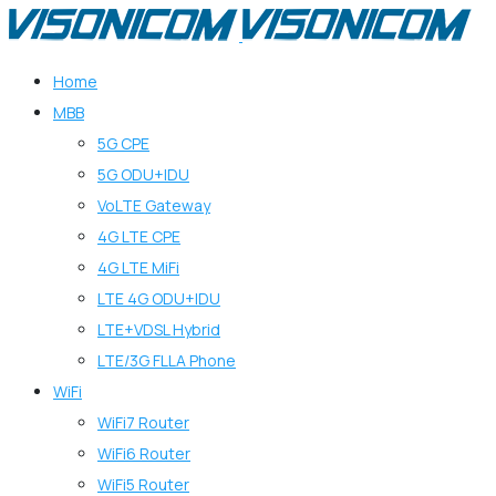
Home
MBB
5G CPE
5G ODU+IDU
VoLTE Gateway
4G LTE CPE
4G LTE MiFi
LTE 4G ODU+IDU
LTE+VDSL Hybrid
LTE/3G FLLA Phone
WiFi
WiFi7 Router
WiFi6 Router
WiFi5 Router