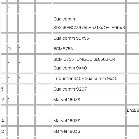
1
1
Qualcomm
1
1
SDX55+BCM6755+53134O+LE9643
Qualcomm SDX55
2
1
BCM6755
BCM 6755+UNISOC SL8563 OR
1
1
Qualcomm 9X40
1
1
Triductor 340+Qualcomm 9x40
5
1
1
Qualcomm 9207
2
1
Marvel 1803S
B42/
4
Marvel 1803S
2
1
Marvel 1803S