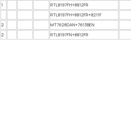
1
RTL8197FH+8812FR
RTL8197FH+8812FR+8211F
2
MT7628DAN+7613BEN
2
RTL8197FN+8812FR