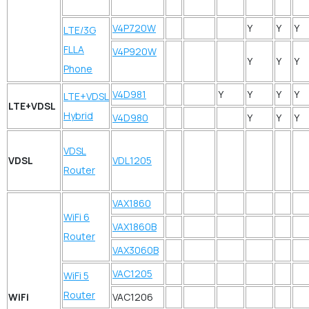
V4P720W
Y
Y
Y
LTE/3G
FLLA
V4P920W
Y
Y
Y
Phone
V4D981
Y
Y
Y
Y
LTE+VDSL
LTE+VDSL
Hybrid
V4D980
Y
Y
Y
VDSL
VDSL
VDL1205
Router
VAX1860
WiFi 6
VAX1860B
Router
VAX3060B
VAC1205
WiFi 5
Router
WiFi
VAC1206