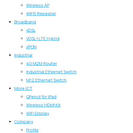
Wireless AP
WiFi5 Repeater
Broadband
xDSL
VDSL+LTE Hybrid
xPON
Industrial
4G M2M Router
Industrial Ethernet Switch
M12 Ethernet Switch
More ICT
QPencil for iPad
Wireless HDMI Kit
WiFi Display
Company
Profile