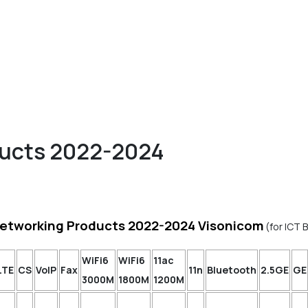
ducts 2022-2024
etworking Products 2022-2024 Visonicom
(for ICT 
WiFi6
WiFi6
11ac
LTE
CS
VoIP
Fax
11n
Bluetooth
2.5GE
GE
3000M
1800M
1200M