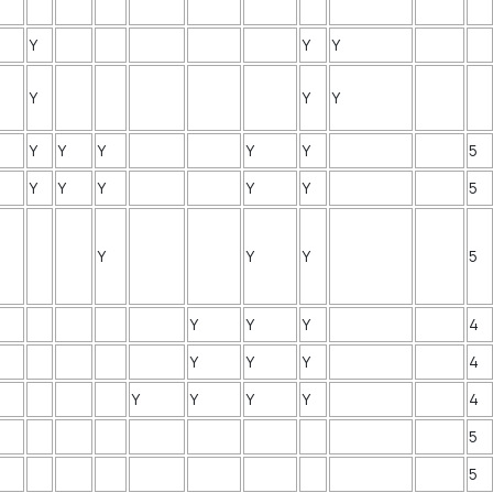
Y
Y
Y
Y
Y
Y
Y
Y
Y
Y
Y
5
Y
Y
Y
Y
Y
5
Y
Y
Y
5
Y
Y
Y
4
Y
Y
Y
4
Y
Y
Y
Y
4
5
5