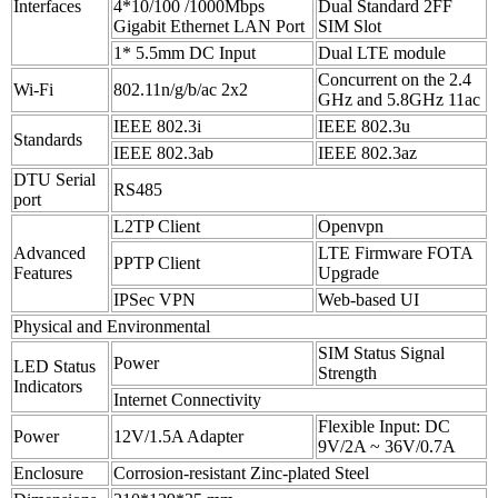
Interfaces
4*10/100 /1000Mbps
Dual Standard 2FF
Gigabit Ethernet LAN Port
SIM Slot
1* 5.5mm DC Input
Dual LTE module
Concurrent on the 2.4
Wi-Fi
802.11n/g/b/ac 2x2
GHz and 5.8GHz 11ac
IEEE 802.3i
IEEE 802.3u
Standards
IEEE 802.3ab
IEEE 802.3az
DTU Serial
RS485
port
L2TP Client
Openvpn
Advanced
LTE Firmware FOTA
PPTP Client
Features
Upgrade
IPSec VPN
Web-based UI
Physical and Environmental
SIM Status Signal
Power
LED Status
Strength
Indicators
Internet Connectivity
Flexible Input: DC
Power
12V/1.5A Adapter
9V/2A ~ 36V/0.7A
Enclosure
Corrosion-resistant Zinc-plated Steel