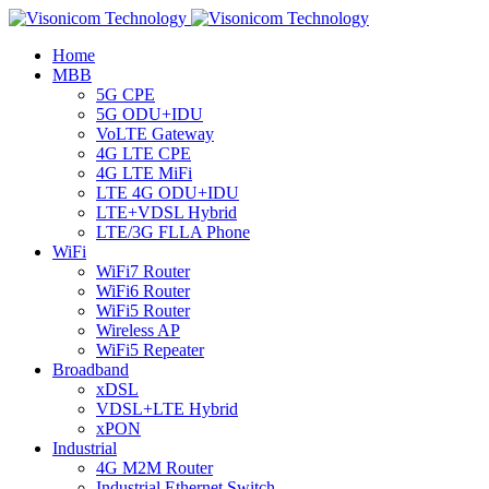
Home
MBB
5G CPE
5G ODU+IDU
VoLTE Gateway
4G LTE CPE
4G LTE MiFi
LTE 4G ODU+IDU
LTE+VDSL Hybrid
LTE/3G FLLA Phone
WiFi
WiFi7 Router
WiFi6 Router
WiFi5 Router
Wireless AP
WiFi5 Repeater
Broadband
xDSL
VDSL+LTE Hybrid
xPON
Industrial
4G M2M Router
Industrial Ethernet Switch