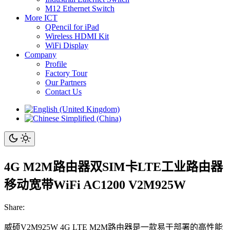
M12 Ethernet Switch
More ICT
QPencil for iPad
Wireless HDMI Kit
WiFi Display
Company
Profile
Factory Tour
Our Partners
Contact Us
4G M2M路由器双SIM卡LTE工业路由器
移动宽带WiFi AC1200 V2M925W
Share:
威硕V2M925W 4G LTE M2M路由器是一款易于部署的高性能